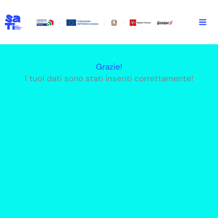
Vai
al
contenuto
Grazie!
I tuoi dati sono stati inseriti correttamente!